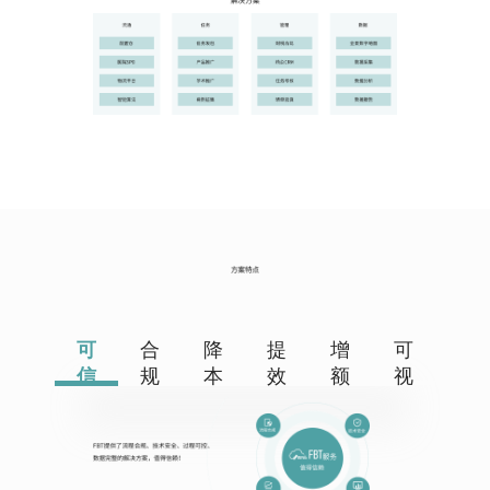
可
合
降
提
增
可
信
规
本
效
额
视